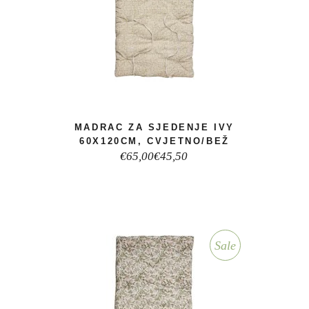
MADRAC ZA SJEDENJE IVY
60X120CM, CVJETNO/BEŽ
Izvorna
Trenutna
€
65,00
€
45,50
cijena
cijena
bila
je:
je:
€45,50.
€65,00.
Sale