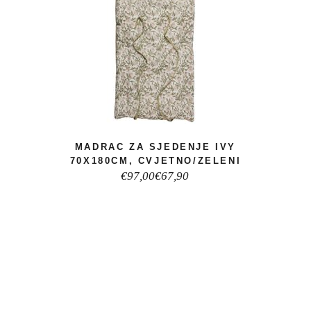
MADRAC ZA SJEDENJE IVY
70X180CM, CVJETNO/ZELENI
Izvorna
Trenutna
€
97,00
€
67,90
cijena
cijena
bila
je:
je:
€67,90.
€97,00.