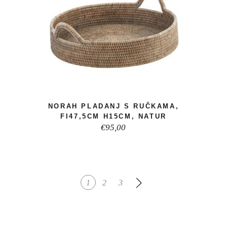
NORAH PLADANJ S RUČKAMA,
FI47,5CM H15CM, NATUR
€
95,00
1
2
3