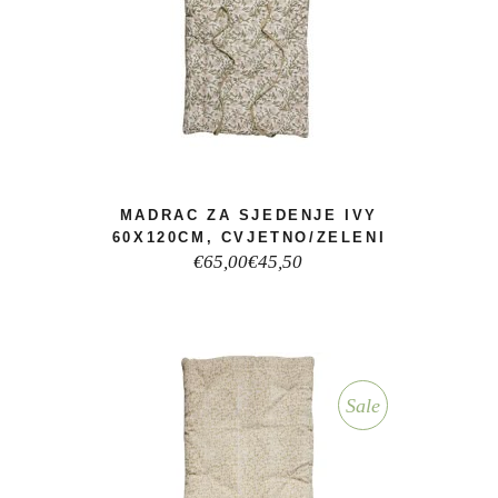
MADRAC ZA SJEDENJE IVY
60X120CM, CVJETNO/ZELENI
Izvorna
Trenutna
€
65,00
€
45,50
cijena
cijena
bila
je:
je:
€45,50.
€65,00.
Sale