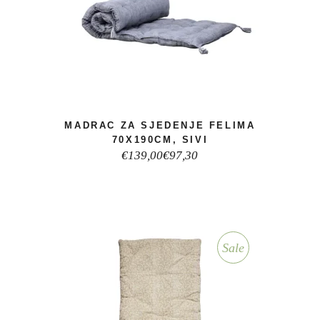
MADRAC ZA SJEDENJE FELIMA
70X190CM, SIVI
Izvorna
Trenutna
€
139,00
€
97,30
cijena
cijena
bila
je:
je:
€97,30.
€139,00.
Sale