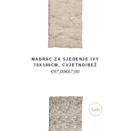
MADRAC ZA SJEDENJE IVY
70X180CM, CVJETNO/BEŽ
Izvorna
Trenutna
€
97,00
€
67,90
cijena
cijena
bila
je:
je:
€67,90.
€97,00.
Sale