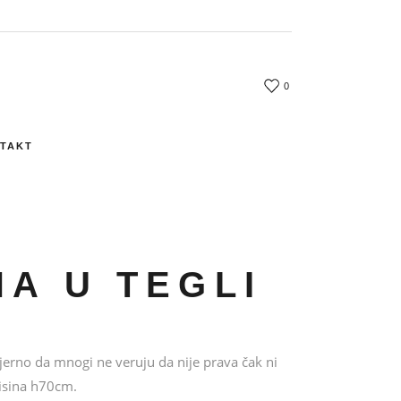
0
TAKT
NA U TEGLI
jerno da mnogi ne veruju da nije prava čak ni
Visina h70cm.