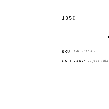
135€
L485007302
SKU:
cvijeće i uk
CATEGORY: