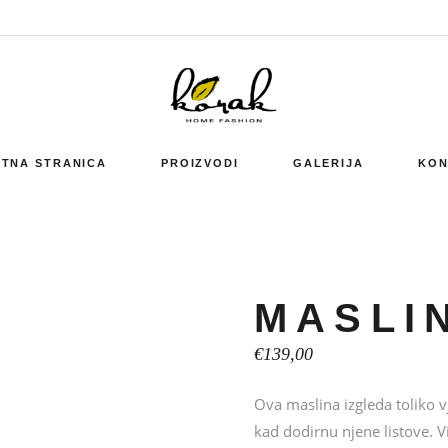
TNA STRANICA
PROIZVODI
GALERIJA
KON
MASLI
€
139,00
Ova maslina izgleda toliko v
kad dodirnu njene listove. 