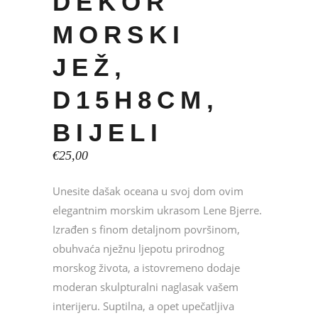
DEKOR
MORSKI
JEŽ,
D15H8CM,
BIJELI
€
25,00
Unesite dašak oceana u svoj dom ovim
elegantnim morskim ukrasom Lene Bjerre.
Izrađen s finom detaljnom površinom,
obuhvaća nježnu ljepotu prirodnog
morskog života, a istovremeno dodaje
moderan skulpturalni naglasak vašem
interijeru. Suptilna, a opet upečatljiva