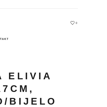
0
TAKT
 ELIVIA
17CM,
O/BIJELO