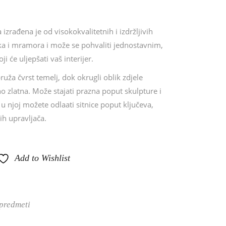
ia izrađena je od visokokvalitetnih i izdržljivih
ika i mramora i može se pohvaliti jednostavnim,
ji će uljepšati vaš interijer.
ža čvrst temelj, dok okrugli oblik zdjele
no zlatna. Može stajati prazna poput skulpture i
li u njoj možete odlaati sitnice poput ključeva,
kih upravljača.
Add to Wishlist
 predmeti