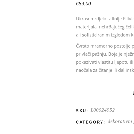
€
89,00
Ukrasna zdjela iz linije Elliv
materijala, nehrđajućeg čel
ali sofisticiranim izgledom ko
Čvrsto mramorno postolje pru
privlači pažnju. Boja je njež
pokazivati vlastitu ljepotu i
naočala za čitanje ili daljins
L00024952
SKU:
dekorativni
CATEGORY: