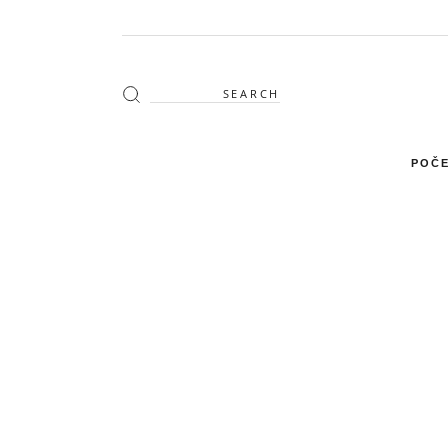
Search
for:
POČE