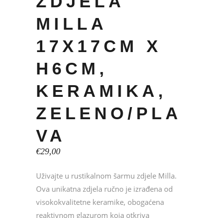
ZDJELA
MILLA
17X17CM X
H6CM,
KERAMIKA,
ZELENO/PLA
VA
€
29,00
Uživajte u rustikalnom šarmu zdjele Milla.
Ova unikatna zdjela ručno je izrađena od
visokokvalitetne keramike, obogaćena
reaktivnom glazurom koja otkriva