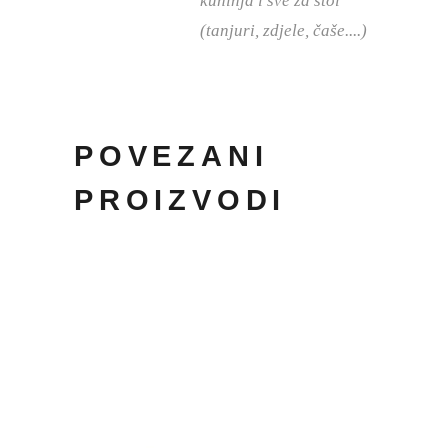
kuhinja i sve za stol
(tanjuri, zdjele, čaše....)
POVEZANI
PROIZVODI