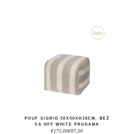
Sale
POUF SIGRID 50X50XH38CM, BEŽ
SA OFF WHITE PRUGAMA
Izvorna
Trenutna
€
175,00
€
87,50