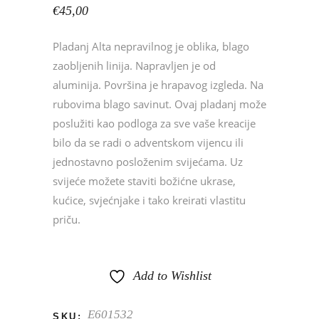
€
45,00
Pladanj Alta nepravilnog je oblika, blago
zaobljenih linija. Napravljen je od
aluminija. Površina je hrapavog izgleda. Na
rubovima blago savinut. Ovaj pladanj može
poslužiti kao podloga za sve vaše kreacije
bilo da se radi o adventskom vijencu ili
jednostavno posloženim svijećama. Uz
svijeće možete staviti božićne ukrase,
kućice, svjećnjake i tako kreirati vlastitu
priču.
Add to Wishlist
E601532
SKU: