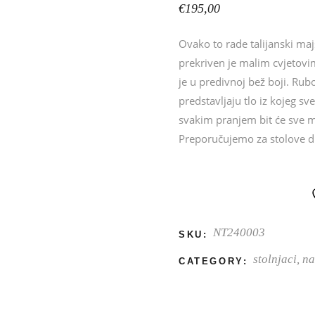
€
195,00
Ovako to rade talijanski majs
prekriven je malim cvjetovi
je u predivnoj bež boji. Ru
predstavljaju tlo iz kojeg sve
svakim pranjem bit će sve m
Preporučujemo za stolove 
NT240003
SKU:
stolnjaci, n
CATEGORY: