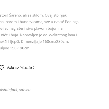
tori! Šareno, ali sa stilom. Ovaj stolnjak
ma, narom i bundevicama, sve u cvatu! Podloga
bovi su naglašeni sivo plavom bojom, a
 niče i buja. Napravljen je od kvalitetnog lana i
ekši i ljepši. Dimenzija je 160cmx230cm.
duljine 150-190cm
Add to Wishlist
adstolnjaci, salvete