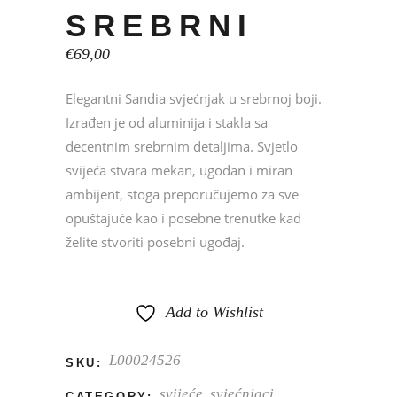
SREBRNI
€
69,00
Elegantni Sandia svjećnjak u srebrnoj boji.
Izrađen je od aluminija i stakla sa
decentnim srebrnim detaljima. Svjetlo
svijeća stvara mekan, ugodan i miran
ambijent, stoga preporučujemo za sve
opuštajuće kao i posebne trenutke kad
želite stvoriti posebni ugođaj.
Add to Wishlist
L00024526
SKU:
svijeće, svjećnjaci,
CATEGORY: