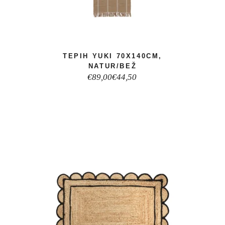
TEPIH YUKI 70X140CM,
NATUR/BEŽ
Izvorna
Trenutna
€
89,00
€
44,50
cijena
cijena
bila
je:
je:
€44,50.
€89,00.