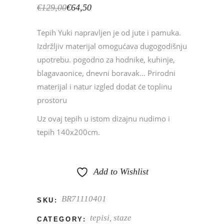
Izvorna
Trenutna
€
129,00
€
64,50
cijena
cijena
bila
je:
Tepih Yuki napravljen je od jute i pamuka.
je:
€64,50.
€129,00.
Izdržljiv materijal omogućava dugogodišnju
upotrebu. pogodno za hodnike, kuhinje,
blagavaonice, dnevni boravak… Prirodni
materijal i natur izgled dodat će toplinu
prostoru
Uz ovaj tepih u istom dizajnu nudimo i
tepih 140x200cm.
Add to Wishlist
BR71110401
SKU:
tepisi, staze
CATEGORY: