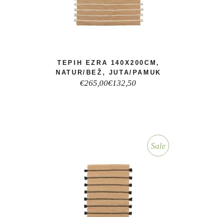
TEPIH EZRA 140X200CM,
NATUR/BEŽ, JUTA/PAMUK
Izvorna
Trenutna
€
265,00
€
132,50
cijena
cijena
bila
je:
je:
€132,50.
€265,00.
Sale