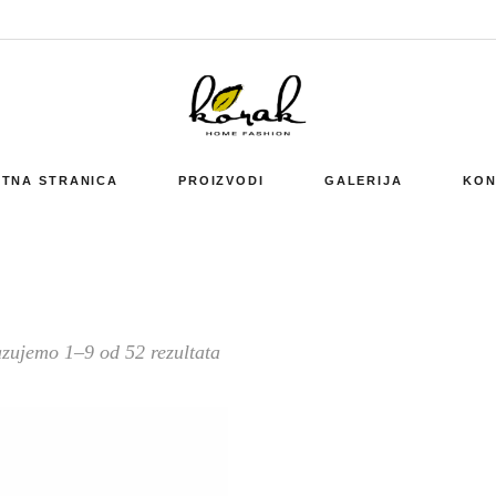
TNA STRANICA
PROIZVODI
GALERIJA
KON
zujemo 1–9 od 52 rezultata