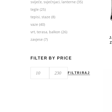
svijeće, svjećnjaci, lanterne
(35)
tegle
(25)
tepisi, staze
(8)
vaze
(40)
vrt, terasa, balkon
(26)
J
zavjese
(7)
FILTER BY PRICE
FILTRIRAJ
Min
Maks
cijena
cijena