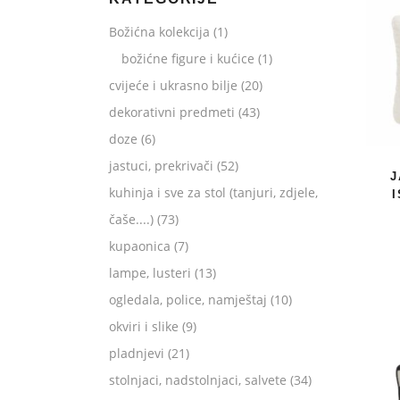
Božićna kolekcija
(1)
božićne figure i kućice
(1)
cvijeće i ukrasno bilje
(20)
dekorativni predmeti
(43)
doze
(6)
jastuci, prekrivači
(52)
J
kuhinja i sve za stol (tanjuri, zdjele,
čaše....)
(73)
kupaonica
(7)
lampe, lusteri
(13)
ogledala, police, namještaj
(10)
okviri i slike
(9)
pladnjevi
(21)
stolnjaci, nadstolnjaci, salvete
(34)