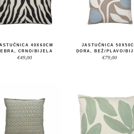
ASTUČNICA 40X60CM
JASTUČNICA 50X50
ZEBRA, CRNO/BIJELA
DORA, BEŽ/PLAVO/BI
€
49,00
€
79,00