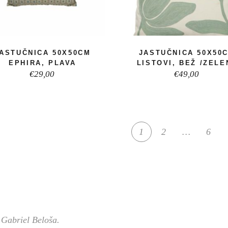
ASTUČNICA 50X50CM
JASTUČNICA 50X50
EPHIRA, PLAVA
LISTOVI, BEŽ /ZELE
€
29,00
€
49,00
1
2
…
6
 Gabriel Beloša.