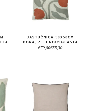
CM
JASTUČNICA 50X50CM
JELA
DORA, ZELENO/CIGLASTA
Izvorna
Trenutna
€
79,00
€
55,30
cijena
cijena
bila
je:
je:
€55,30.
€79,00.