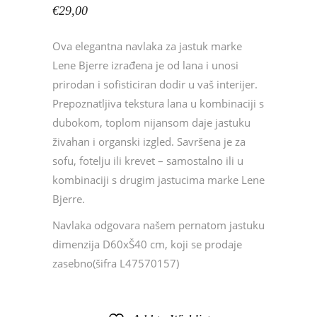
€
29,00
Ova elegantna navlaka za jastuk marke
Lene Bjerre izrađena je od lana i unosi
prirodan i sofisticiran dodir u vaš interijer.
Prepoznatljiva tekstura lana u kombinaciji s
dubokom, toplom nijansom daje jastuku
živahan i organski izgled. Savršena je za
sofu, fotelju ili krevet – samostalno ili u
kombinaciji s drugim jastucima marke Lene
Bjerre.
Navlaka odgovara našem pernatom jastuku
dimenzija D60xŠ40 cm, koji se prodaje
zasebno(šifra L47570157)