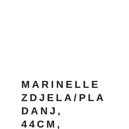
MARINELLE
ZDJELA/PLA
DANJ,
44CM,