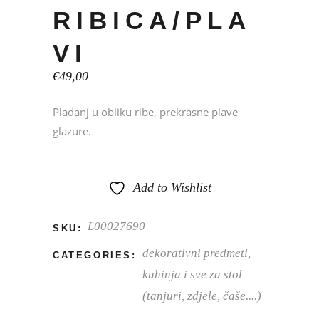
RIBICA/PLA
VI
€
49,00
Pladanj u obliku ribe, prekrasne plave
glazure.
Add to Wishlist
L00027690
SKU:
dekorativni predmeti
,
CATEGORIES:
kuhinja i sve za stol
(tanjuri, zdjele, čaše....)