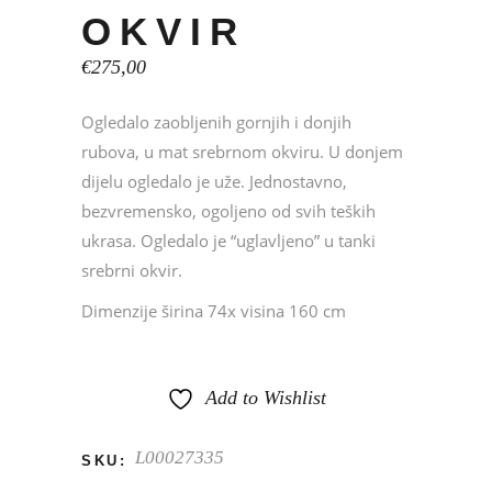
OKVIR
€
275,00
Ogledalo zaobljenih gornjih i donjih
rubova, u mat srebrnom okviru. U donjem
dijelu ogledalo je uže. Jednostavno,
bezvremensko, ogoljeno od svih teških
ukrasa. Ogledalo je “uglavljeno” u tanki
srebrni okvir.
Dimenzije širina 74x visina 160 cm
Add to Wishlist
L00027335
SKU: