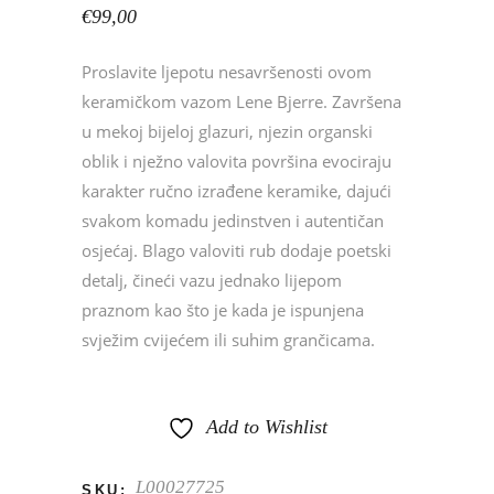
€
99,00
Proslavite ljepotu nesavršenosti ovom
keramičkom vazom Lene Bjerre. Završena
u mekoj bijeloj glazuri, njezin organski
oblik i nježno valovita površina evociraju
karakter ručno izrađene keramike, dajući
svakom komadu jedinstven i autentičan
osjećaj. Blago valoviti rub dodaje poetski
detalj, čineći vazu jednako lijepom
praznom kao što je kada je ispunjena
svježim cvijećem ili suhim grančicama.
Add to Wishlist
L00027725
SKU: