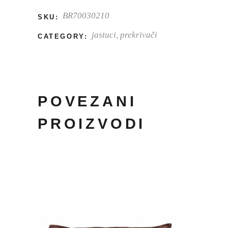
BR70030210
SKU:
jastuci, prekrivači
CATEGORY:
POVEZANI
PROIZVODI