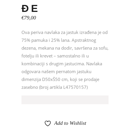
ĐE
€
79,00
Ova periva navlaka za jastuk i
zrađena je od
75% pamuka i 25% lana. Apstraktnog
dezena, mekana na dodir, savršena za sofu,
fotelju ili krevet – samostalno ili u
kombinaciji s drugim jastucima. Navlaka
odgovara našem pernatom jastuku
dimenzija D50xŠ50 cm, koji se prodaje
zasebno (broj artikla L47570157)
Add to Wishlist