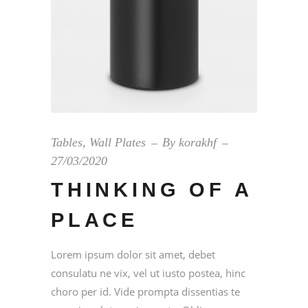
Tables
,
Wall Plates
By
korakhf
27/03/2020
THINKING OF A
PLACE
Lorem ipsum dolor sit amet, debet
consulatu ne vix, vel ut iusto postea, hinc
choro per id. Vide prompta dissentias te