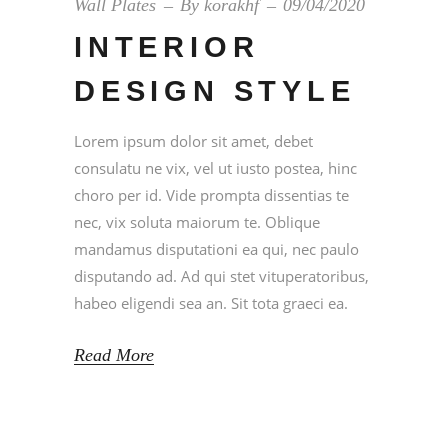
Wall Plates
By
korakhf
09/04/2020
INTERIOR
DESIGN STYLE
Lorem ipsum dolor sit amet, debet
consulatu ne vix, vel ut iusto postea, hinc
choro per id. Vide prompta dissentias te
nec, vix soluta maiorum te. Oblique
mandamus disputationi ea qui, nec paulo
disputando ad. Ad qui stet vituperatoribus,
habeo eligendi sea an. Sit tota graeci ea.
Read More